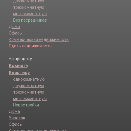
Светлоград г.
двухкомнатную
Советский р-н.
трехкомнатную
Ставрополь г.
многокомнатную
Степновский р-н.
Без посредников
Труновский р-н.
Дома
Туркменский р-н.
Офисы
Шпаковский р-н.
Коммерческая недвижимость
Сдать недвижимость
На продажу:
Комнату
Квартиру
однокомнатную
двухкомнатную
трехкомнатную
многокомнатную
Новостройки
Дома
Участок
Офисы
Коммерческая недвижимость