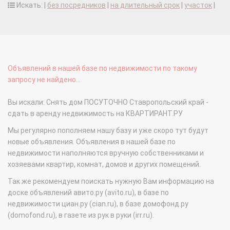
Искать: |
без посредников
|
на длительный срок
|
участок
|
Объявлений в нашей базе по недвижимости по такому
запросу не найдено...
Вы искали: Снять дом ПОСУТОЧНО Ставропольский край -
сдать в аренду недвижимость на КВАРТИРАНТ.РУ
Мы регулярно пополняем нашу базу и уже скоро тут будут
новые объявления. Объявления в нашей базе по
недвижимости наполняются вручную собственниками и
хозяевами квартир, комнат, домов и других помещений.
Так же рекомендуем поискать нужную Вам информацию на
доске объявлений авито.ру (avito.ru), в базе по
недвижимости циан.ру (cian.ru), в базе домофонд.ру
(domofond.ru), в газете из рук в руки (irr.ru).