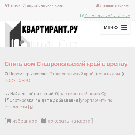
Регион:
Ставропольский край
Личный кабинет
Разместить объявление
МЕНЮ
Снять дом Ставропольский край в аренду
Параметры поиска:
Ставропольский край
снять дом
ПОСУТОЧНО
Найдено объявлений:
0
[
расширенный поиск
]
Сортировка:
по дате добавления
[
упорядочить по
стоимости
]
[
-
избранное
|
-
показать на карте
]