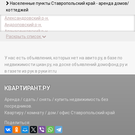
Населенные пункты Ставропольский край - аренда домов/
коттеджей
Александровский р-н.
Андроповский р-н.
Апанасенковский р-н.
Раскрыть список
Арзгирский р-н.
Благодарненский р-н.
Благодарный г.
Буденновск г.
У нас есть объявления, которых нет на авито.ру, в базе по
Буденновский р-н.
недвижимости циан.ру, на доске объявлений домофонд.ру и
Георгиевск г.
в газете из рук в руки irr.ru
Георгиевский р-н.
Грачевский р-н.
КВАРТИРАНТ.РУ
Ессентуки г.
Железноводск г.
Аренда / сдать / снять / купить недвижимость без
Зеленокумск г.
посредников.
Изобильненский р-н.
Квартиру / комнату / дом / офис Ставропольский край
Изобильный г.
Поделиться:
Ипатово г.
Ипатовский р-н.