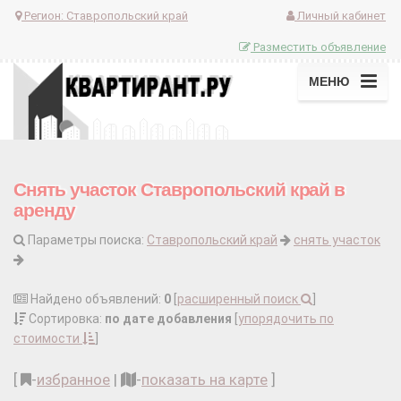
Регион:
Ставропольский край
Личный кабинет
Разместить объявление
МЕНЮ
Снять участок Ставропольский край в
аренду
Параметры поиска:
Ставропольский край
снять участок
Найдено объявлений:
0
[
расширенный поиск
]
Сортировка:
по дате добавления
[
упорядочить по
стоимости
]
[
-
избранное
|
-
показать на карте
]