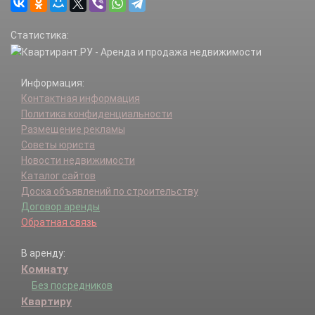
Ипатовский р-н.
Кировский р-н.
Статистика:
Кисловодск г.
Кочубеевский р-н.
Красногвардейский р-н.
Информация:
Курский р-н.
Контактная информация
Левокумский р-н.
Политика конфиденциальности
Лермонтов г.
Размещение рекламы
Минераловодский р-н.
Советы юриста
Минеральные Воды г.
Новости недвижимости
Михайловск г.
Каталог сайтов
Невинномысск г.
Доска объявлений по строительству
Нефтекумск г.
Договор аренды
Нефтекумский р-н.
Обратная связь
Новоалександровск г.
Новоалександровский р-н.
В аренду:
Новопавловск г.
Комнату
Новоселицкий р-н.
Петровский р-н.
Без посредников
Предгорный р-н.
Квартиру