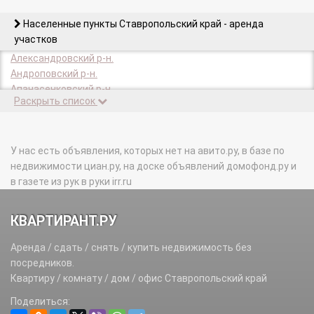
Населенные пункты Ставропольский край - аренда
участков
Александровский р-н.
Андроповский р-н.
Апанасенковский р-н.
Раскрыть список
Арзгирский р-н.
Благодарненский р-н.
Благодарный г.
Буденновск г.
У нас есть объявления, которых нет на авито.ру, в базе по
Буденновский р-н.
недвижимости циан.ру, на доске объявлений домофонд.ру и
Георгиевск г.
в газете из рук в руки irr.ru
Георгиевский р-н.
Грачевский р-н.
КВАРТИРАНТ.РУ
Ессентуки г.
Железноводск г.
Аренда / сдать / снять / купить недвижимость без
Зеленокумск г.
посредников.
Изобильненский р-н.
Квартиру / комнату / дом / офис Ставропольский край
Изобильный г.
Поделиться:
Ипатово г.