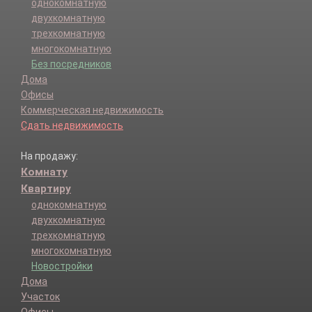
Пятигорск г.
однокомнатную
Светлоград г.
двухкомнатную
Советский р-н.
трехкомнатную
Ставрополь г.
многокомнатную
Степновский р-н.
Без посредников
Труновский р-н.
Дома
Туркменский р-н.
Офисы
Шпаковский р-н.
Коммерческая недвижимость
Сдать недвижимость
На продажу:
Комнату
Квартиру
однокомнатную
двухкомнатную
трехкомнатную
многокомнатную
Новостройки
Дома
Участок
Офисы