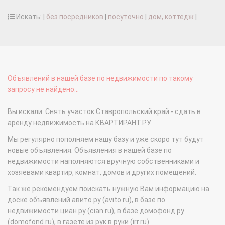
Искать: |
без посредников
|
посуточно
|
дом, коттедж
|
Объявлений в нашей базе по недвижимости по такому
запросу не найдено...
Вы искали: Снять участок Ставропольский край - сдать в
аренду недвижимость на КВАРТИРАНТ.РУ
Мы регулярно пополняем нашу базу и уже скоро тут будут
новые объявления. Объявления в нашей базе по
недвижимости наполняются вручную собственниками и
хозяевами квартир, комнат, домов и других помещений.
Так же рекомендуем поискать нужную Вам информацию на
доске объявлений авито.ру (avito.ru), в базе по
недвижимости циан.ру (cian.ru), в базе домофонд.ру
(domofond.ru), в газете из рук в руки (irr.ru).