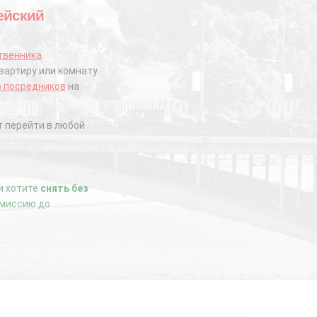
дейский
твенника
.
вартиру или комнату
з посредников
на
 перейти в любой
ли хотите
снять без
комиссию до