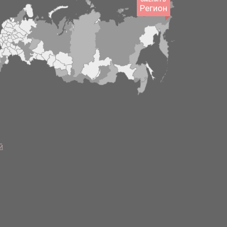
Регион
й