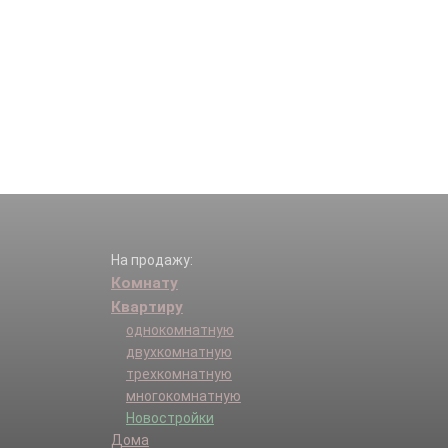
На продажу:
Комнату
Квартиру
однокомнатную
двухкомнатную
трехкомнатную
многокомнатную
Новостройки
Дома