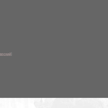
тарский
]