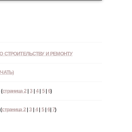
О СТРОИТЕЛЬСТВУ И РЕМОНТУ
ЧАТЬ)
(
страница 2
|
3
|
4
|
5
|
6
)
(
страница 2
|
3
|
4
|
5
|
6
|
7
)