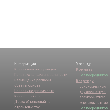
Информация:
В аренду:
Контактная информация
Комнату
Политика конфиденциальности
Без посредников
Размещение рекламы
Квартиру
Советы юриста
однокомнатную
Новости недвижимости
двухкомнатную
Каталог сайтов
трехкомнатную
Доска объявлений по
многокомнатную
строительству
Без посредников