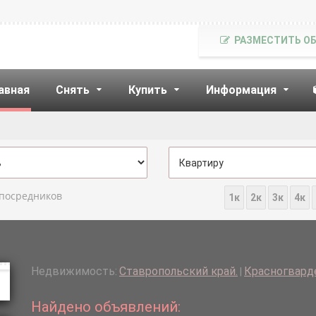
РАЗМЕСТИТЬ О
авная
Снять
Купить
Информация
 посредников
1к
2к
3к
4к
Недвижимость:
Ставропольский край.
Красногварде
|
Найдено объявлений: