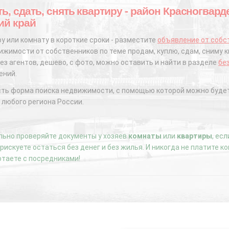
ть, сдать, снять квартиру - район Красногвар
ий край
у или комнату в короткие сроки - разместите
объявление от собс
жимости от собственников по теме продам, куплю, сдам, сниму к
ез агентов, дешево, с фото, можно оставить и найти в разделе
бе
ений.
сть форма поиска недвижимости, с помощью которой можно будет
 любого региона России.
ьно проверяйте документы у хозяев
комнаты
или
квартиры
, ес
е рискуете остаться без денег и без жилья. И никогда не платите 
отаете с посредниками!