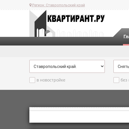
Регион:
Ставропольский край
Гл
в новостройке
без