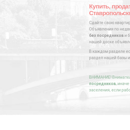
Купить, прода
Ставропольск
Сдайте свою квартир
Объявления по недви
без посредников
и б
нашей доске объявл
В каждом разделе е
раздел нашей базы и
ВНИМАНИЕ! Внимател
посредников
, инач
заселения, если раб