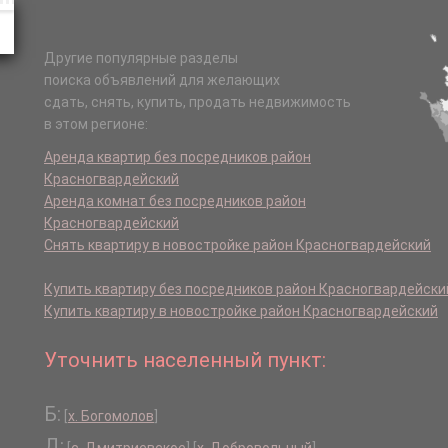
Другие популярные разделы
поиска объявлений для желающих
сдать, снять, купить, продать недвижимость
в этом регионе:
Аренда квартир без посредников район
Красногвардейский
Аренда комнат без посредников район
Красногвардейский
Снять квартиру в новостройке район Красногвардейский
Купить квартиру без посредников район Красногвардейски
Купить квартиру в новостройке район Красногвардейский
Уточнить населенный пункт:
Б:
[
х. Богомолов
]
Д: