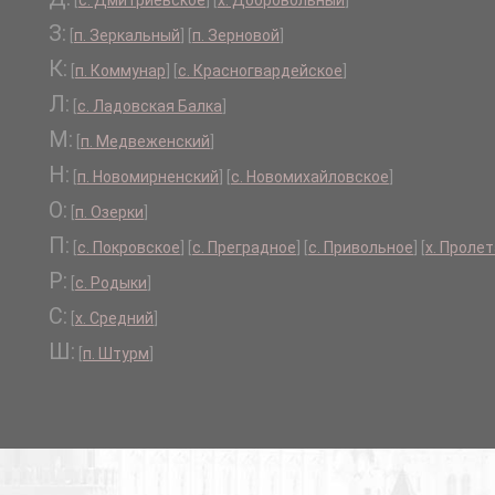
[
с. Дмитриевское
]
[
х. Добровольный
]
З:
[
п. Зеркальный
]
[
п. Зерновой
]
К:
[
п. Коммунар
]
[
с. Красногвардейское
]
Л:
[
с. Ладовская Балка
]
М:
[
п. Медвеженский
]
Н:
[
п. Новомирненский
]
[
с. Новомихайловское
]
О:
[
п. Озерки
]
П:
[
с. Покровское
]
[
с. Преградное
]
[
с. Привольное
]
[
х. Проле
Р:
[
с. Родыки
]
С:
[
х. Средний
]
Ш:
[
п. Штурм
]