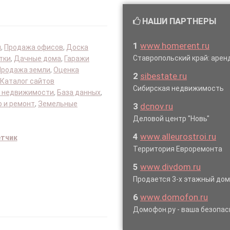
НАШИ ПАРТНЕРЫ
1
www.homerent.ru
я
,
Продажа офисов
,
Доска
Ставропольский край: аре
тки
,
Дачные дома
,
Гаражи
Продажа земли
,
Оценка
2
sibestate.ru
Каталог сайтов
Сибирская недвижимость
 недвижимости
,
База данных
,
 и ремонт
,
Земельные
3
dcnov.ru
Деловой центр "Новь"
4
www.alleurostroi.ru
етчик
Территория Евроремонта
5
www.divdom.ru
Продается 3-х этажный до
6
www.domofon.ru
Домофон.ру - ваша безопас